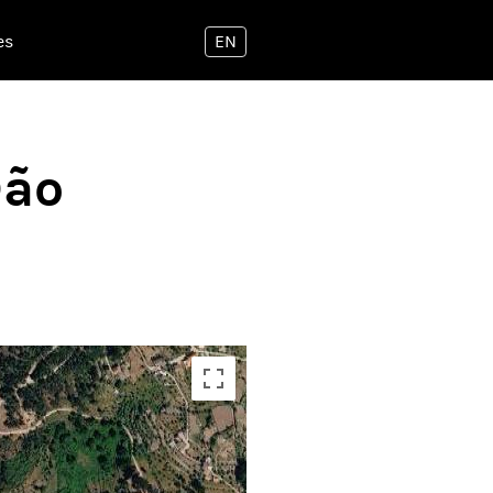
es
EN
Dão