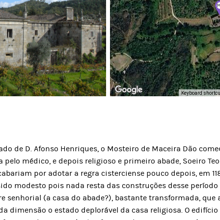
Keyboard shortc
nado de D. Afonso Henriques, o Mosteiro de Maceira Dão com
elo médico, e depois religioso e primeiro abade, Soeiro Te
cabariam por adotar a regra cisterciense pouco depois, em 11
sido modesto pois nada resta das construções desse período 
e senhorial (a casa do abade?), bastante transformada, que a
da dimensão o estado deplorável da casa religiosa. O edifíci