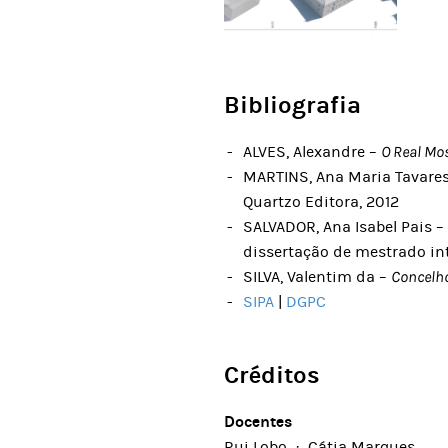
Bibliografia
ALVES, Alexandre –
O Real Mo
MARTINS, Ana Maria Tavare
Quartzo Editora, 2012
SALVADOR, Ana Isabel Pais 
dissertação de mestrado in
SILVA, Valentim da –
Concelho
SIPA
|
DGPC
Créditos
Docentes
Rui Lobo · Cátia Marques