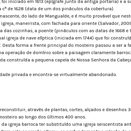
 foi iniciado em 1613 (epígrafe junto da antiga portaria) e a 
a cª de 1628 (data de um dos pináculos da cobertura).
a nascente, do lado de Mangualde, e é muito provável que ne
eja, maneirista, com fachada para oriente (Salvador, 2009). 
a das cozinhas, a poente (pináculos com as datas de 1668 e 1
 igreja de nave elíptica (iniciada em 1744) que foi construída
 Desta forma a frente principal do mosteiro passou a ser a f
uma operação de domínio sobre a paisagem claramente barroc
inda construída a pequena capela de Nossa Senhora da Cabe
edade privada e encontra-se virtualmente abandonado.
 reconstituir, através de plantas, cortes, alçados e desenhos 
mosteiro ao longo dos últimos 400 anos.
 da igreja barroca ter substituído uma igreja seiscentista an