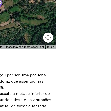
uts
Image may be subject to copyright
Terms
eçou por ser uma pequena
odoniz que assentou nas
88.
exceto a metade inferior do
inda subsiste. As visitações
o atual, de forma quadrada