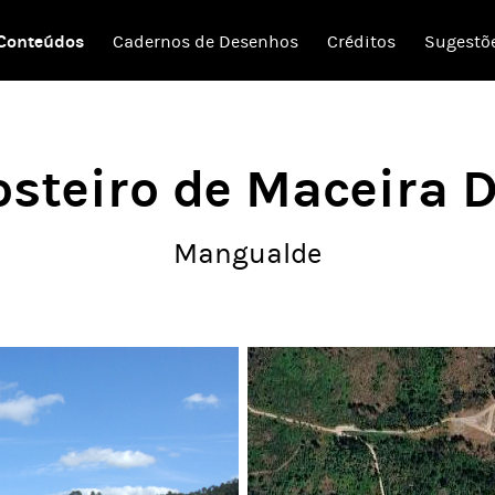
Conteúdos
Cadernos de Desenhos
Créditos
Sugestõ
steiro de Maceira 
Mangualde