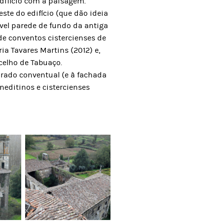
difício com a paisagem.
ste do edifício (que dão ideia
vel parede de fundo da antiga
de conventos cistercienses de
ia Tavares Martins (2012) e,
celho de Tabuaço.
drado conventual (e à fachada
editinos e cistercienses