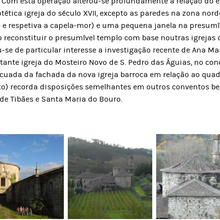
 Com esta operação alterou-se profundamente a relação do e
ética igreja do século XVII, excepto as paredes na zona norde
 e respetiva a capela-mor) e uma pequena janela na presumí
o reconstituir o presumível templo com base noutras igrejas 
-se de particular interesse a investigação recente de Ana Mar
tante igreja do Mosteiro Novo de S. Pedro das Águias, no con
recuada da fachada da nova igreja barroca em relação ao qua
o) recorda disposições semelhantes em outros conventos ben
de Tibães e Santa Maria do Bouro.