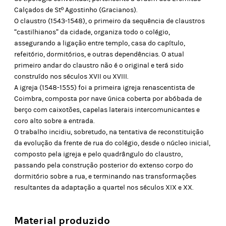
Calçados de Stº Agostinho (Gracianos).
O claustro (1543-1548), o primeiro da sequência de claustros
“castilhianos” da cidade, organiza todo o colégio,
assegurando a ligação entre templo, casa do capítulo,
refeitório, dormitórios, e outras dependências. O atual
primeiro andar do claustro não é o original e terá sido
construído nos séculos XVII ou XVIII.
A igreja (1548-1555) foi a primeira igreja renascentista de
Coimbra, composta por nave única coberta por abóbada de
berço com caixotões, capelas laterais intercomunicantes e
coro alto sobre a entrada.
O trabalho incidiu, sobretudo, na tentativa de reconstituição
da evolução da frente de rua do colégio, desde o núcleo inicial,
composto pela igreja e pelo quadrângulo do claustro,
passando pela construção posterior do extenso corpo do
dormitório sobre a rua, e terminando nas transformações
resultantes da adaptação a quartel nos séculos XIX e XX.
Material produzido