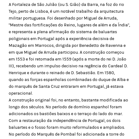
A Fortaleza de São Julião (ou S. Gião) da Barra, na foz do rio
Tejo, perto de Lisboa, é um notável trabalho da arquitectura
militar portuguesa. Foi desenhado por Miguel de Arruda,
"Mestre das fortificações do Reino, lugares de além e da Índia",
e representa a plena afirmação do sistema de baluartes
poligonais em Portugal após a experiência decisiva de
Mazagão em Marrocos, dirigida por Benedetto de Ravenna e
em que Miguel de Arruda participou. A construção começou
em 1553 e foi retomada em 1559 (após a morte do rei D. João
III), recebendo um impulso decisivo na regência do Cardeal D.
Henrique e durante o reinado de D. Sebastião. Em 1580,
quando as forças espanholas combinadas do duque de Alba e
do marquês de Santa Cruz entraram em Portugal, já estava
operacional.
A construção original foi, no entanto, bastante modificada ao
longo dos séculos. No período de domínio espanhol foram
adicionados os bastiões
baixos
e o terraço do lado do mar.
Com a restauração da independência de Portugal, os dois
baluartes e o fosso foram muito reformulados e ampliados.
No período do Marquês de Pombal foi adicionada a torre do