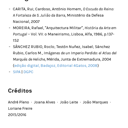
CARITA, Rui; Cardoso, António Homem,
O Escudo do Reino:
A Fortaleza de S. Julião da Barra
, Ministério da Defesa
Nacional, 2007
MOREIRA, Rafael, “Arquitectura Militar”,
História da Arte em
Portugal
– Vol. VII: o Maneirismo, Lisboa, Alfa, 1986, p.137-
152
SÁNCHEZ RUBIO, Rocío; Testón Nuñez, Isabel; Sánchez
Rubio, Carlos M.,
Imágenes de un Imperio Perdido: el Atlas del
Marqués de Heliche
, Mérida, Junta de Extremadura, 2004
(
edição digital, Badajoz, Editorial 4Gatos, 2008
)
SIPA
|
DGPC
Créditos
André Pleno · Joana Alves · João Leite · João Marques ·
Loriane Freire
2015/2016